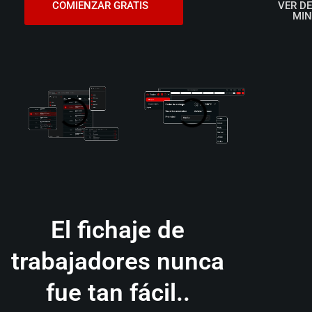
COMIENZAR GRATIS
VER D
MI
El fichaje de
trabajadores nunca
fue tan fácil..