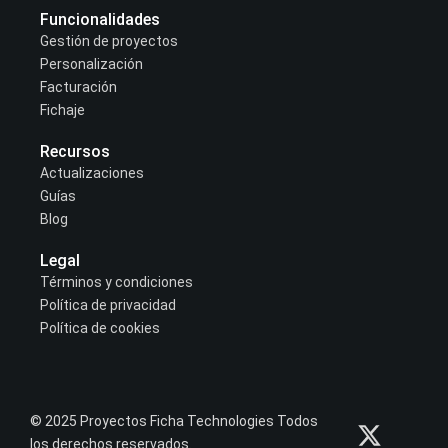
Funcionalidades
Gestión de proyectos
Personalización
Facturación
Fichaje
Recursos
Actualizaciones
Guías
Blog
Legal
Términos y condiciones
Política de privacidad
Política de cookies
X
Y
L
© 2025 Proyectos Ficha Technologies Todos
-
o
i
los derechos reservados.